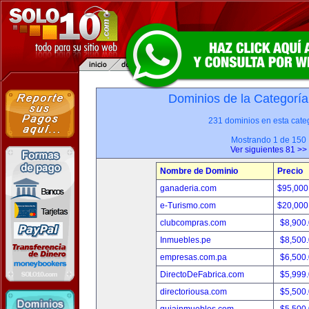
Dominios de la Categoría
231 dominios en esta categ
Mostrando 1 de 150
Ver siguientes 81 >>
Nombre de Dominio
Precio
ganaderia.com
$95,000
e-Turismo.com
$20,000
clubcompras.com
$8,900
Inmuebles.pe
$8,500
empresas.com.pa
$6,500
DirectoDeFabrica.com
$5,999
directoriousa.com
$5,500