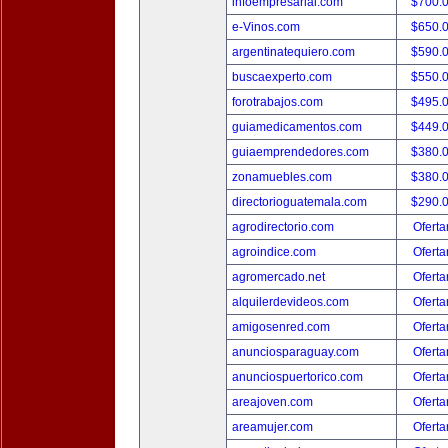
infoempresarial.com
$700.
e-Vinos.com
$650.
argentinatequiero.com
$590.
buscaexperto.com
$550.
forotrabajos.com
$495.
guiamedicamentos.com
$449.
guiaemprendedores.com
$380.
zonamuebles.com
$380.
directorioguatemala.com
$290.
agrodirectorio.com
Oferta
agroindice.com
Oferta
agromercado.net
Oferta
alquilerdevideos.com
Oferta
amigosenred.com
Oferta
anunciosparaguay.com
Oferta
anunciospuertorico.com
Oferta
areajoven.com
Oferta
areamujer.com
Oferta