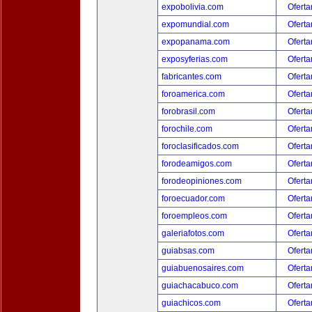
expobolivia.com
Oferta
expomundial.com
Oferta
expopanama.com
Oferta
exposyferias.com
Oferta
fabricantes.com
Oferta
foroamerica.com
Oferta
forobrasil.com
Oferta
forochile.com
Oferta
foroclasificados.com
Oferta
forodeamigos.com
Oferta
forodeopiniones.com
Oferta
foroecuador.com
Oferta
foroempleos.com
Oferta
galeriafotos.com
Oferta
guiabsas.com
Oferta
guiabuenosaires.com
Oferta
guiachacabuco.com
Oferta
guiachicos.com
Oferta