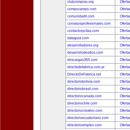
clubcompras.org
Oferta
compucampo.com
Oferta
comunidadit.com
Oferta
consejosprofesionales.com
Oferta
contactosycitas.com
Oferta
dataguia.com
Oferta
desarrolladores.org
Oferta
desarrollodesitios.com
Oferta
descargas365.com
Oferta
directodefabrica.com.ar
Oferta
DirectoDeFabrica.net
Oferta
directoriobolivia.com
Oferta
directoriobrasil.com
Oferta
directoriocanada.com
Oferta
directoriochile.com
Oferta
directoriocreativo.com
Oferta
directorioecuatoriano.com
Oferta
directorioempleo.com
Oferta