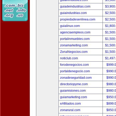
guiainmuebles.com
$5,500
guiadeindustrias.com
$3,900
guiaindustrias.com
$2,500
propiedadesenlinea.com
$2,500
guialinux.com
$1,800
agenciaempleos.com
$1,500
portalinmuebles.com
$1,500
zonamarketing.com
$1,500
ZonaNegocios.com
$1,500
noticlub.com
$1,497
forodenegocios.com
$999.
portaldenegocio.com
$990.
zonadeseguridad.com
$990.
directoriopyme.com
$980.
guiamisiones.com
$980.
guiamarketing.com
$950.
eAfiliados.com
$899.
zonarural.com
$850.