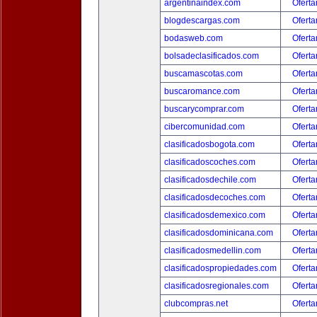
argentinaindex.com
Oferta
blogdescargas.com
Oferta
bodasweb.com
Oferta
bolsadeclasificados.com
Oferta
buscamascotas.com
Oferta
buscaromance.com
Oferta
buscarycomprar.com
Oferta
cibercomunidad.com
Oferta
clasificadosbogota.com
Oferta
clasificadoscoches.com
Oferta
clasificadosdechile.com
Oferta
clasificadosdecoches.com
Oferta
clasificadosdemexico.com
Oferta
clasificadosdominicana.com
Oferta
clasificadosmedellin.com
Oferta
clasificadospropiedades.com
Oferta
clasificadosregionales.com
Oferta
clubcompras.net
Oferta