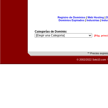
Registro de Dominios
|
Web Hosting
|
D
Dominios Expirados
|
Industrias
|
Indu
Categorías de Dominio:
[Pág. princi
** Precios expre
© 2002/2022 Solo10.com