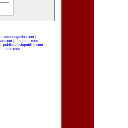
ercadoenegocios.com
|
sas.com
|
e-mujeres.com
|
m
|
publicidadviapublica.com
|
rentable.com
|