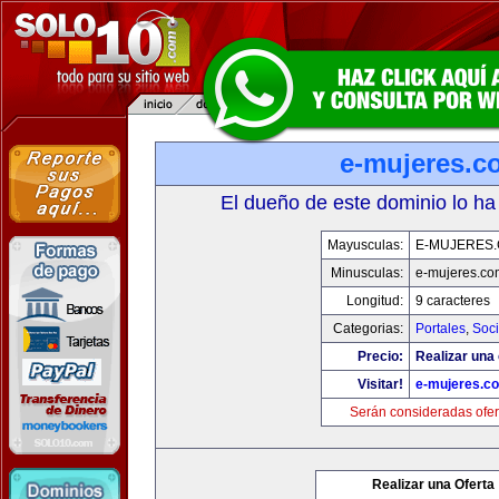
e-mujeres.c
El dueño de este dominio lo ha
Mayusculas:
E-MUJERES
Minusculas:
e-mujeres.co
Longitud:
9 caracteres
Categorias:
Portales
,
Soc
Precio:
Realizar una 
Visitar!
e-mujeres.c
Serán consideradas ofer
Realizar una Oferta