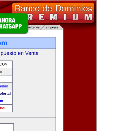
om
 puesto en Venta
.COM
m
iedad
oferta!
om
tas