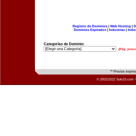
Registro de Dominios
|
Web Hosting
|
D
Dominios Expirados
|
Industrias
|
Indu
Categorías de Dominio:
[Pág. princi
** Precios expre
© 2002/2022 Solo10.com