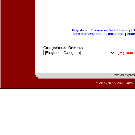
Registro de Dominios
|
Web Hosting
|
D
Dominios Expirados
|
Industrias
|
Indu
Categorías de Dominio:
[Pág. princi
** Precios expre
© 2002/2022 Solo10.com