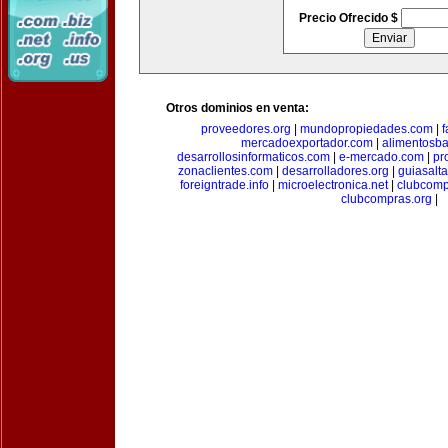
Precio Ofrecido $
Otros dominios en venta:
proveedores.org
|
mundopropiedades.com
|
f
mercadoexportador.com
|
alimentosb
desarrollosinformaticos.com
|
e-mercado.com
|
pr
zonaclientes.com
|
desarrolladores.org
|
guiasalt
foreigntrade.info
|
microelectronica.net
|
clubcom
clubcompras.org
|