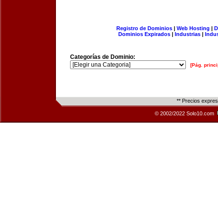
Registro de Dominios
|
Web Hosting
|
D
Dominios Expirados
|
Industrias
|
Indu
Categorías de Dominio:
[Pág. princi
** Precios expre
© 2002/2022 Solo10.com