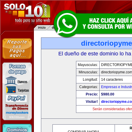
directoriopym
El dueño de este dominio lo ha
Mayusculas:
DIRECTORIOPYM
Minusculas:
directoriopyme.co
Longitud:
14 caracteres
Categorias:
Empresas e Industr
Precio:
$980.00
Visitar!
directoriopyme.c
Serán consideradas ofer
R