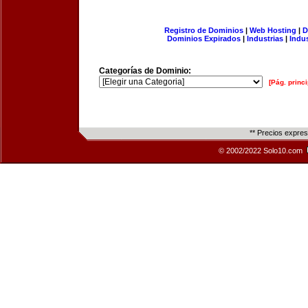
Registro de Dominios
|
Web Hosting
|
D
Dominios Expirados
|
Industrias
|
Indu
Categorías de Dominio:
[Pág. princi
** Precios expre
© 2002/2022 Solo10.com