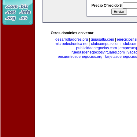
Precio Ofrecido $
Otros dominios en venta:
desarrolladores.org
|
guiasalta.com
|
ejerciciosfi
microelectronica.net
|
clubcompras.com
|
clubcom
publicidadnegocios.com
|
empresas
ruedasdenegociosvirtuales.com
|
vacac
encuentrosdenegocios.org
|
tarjetasdenegocio