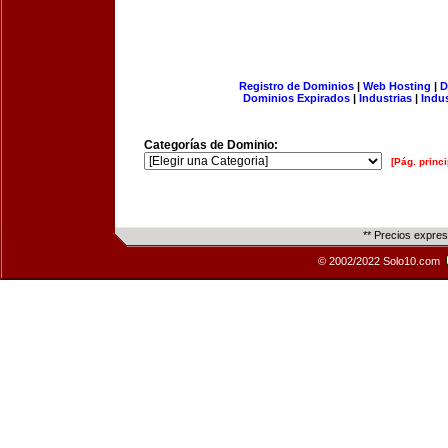
Registro de Dominios
|
Web Hosting
|
D
Dominios Expirados
|
Industrias
|
Indu
Categorías de Dominio:
[Pág. princi
** Precios expre
© 2002/2022 Solo10.com