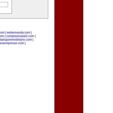
com
|
webenventa.com
|
com
|
comprasnaweb.com
|
talogoinmobiliario.com
|
paraempresas.com
|