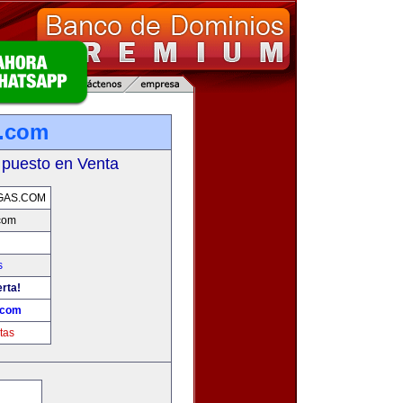
s.com
 puesto en Venta
GAS.COM
com
s
erta!
.com
tas