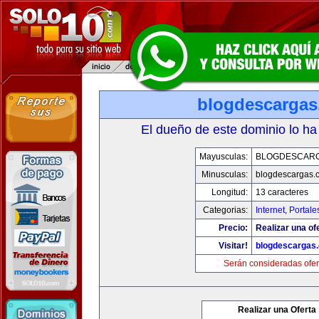
blogdescarga
El dueño de este dominio lo ha
Mayusculas:
BLOGDESCAR
Minusculas:
blogdescargas.
Longitud:
13 caracteres
Categorias:
Internet
,
Portale
Precio:
Realizar una of
Visitar!
blogdescargas
Serán consideradas ofer
Realizar una Oferta