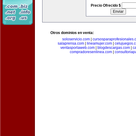
Precio Ofrecido $
Otros dominios en venta:
soloservicio.com
|
cursosparaprofesionales.
salaprensa.com
|
lineamujer.com
|
celujuegos.
ventasporlaweb.com
|
blogdescargas.com
|
ca
compradoresenlinea.com
|
consultoria