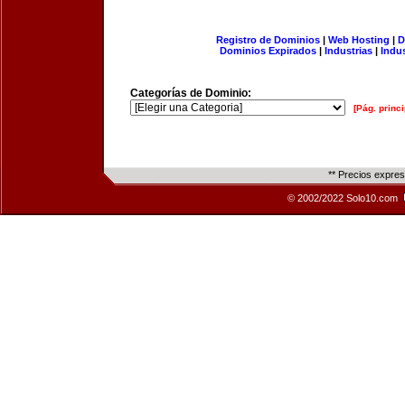
Registro de Dominios
|
Web Hosting
|
D
Dominios Expirados
|
Industrias
|
Indu
Categorías de Dominio:
[Pág. princi
** Precios expre
© 2002/2022 Solo10.com