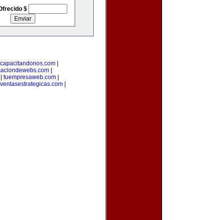
Ofrecido $
capacitandonos.com
|
maciondewebs.com
|
|
tuempresaweb.com
|
ventasestrategicas.com
|