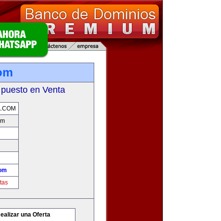
om
 puesto en Venta
A.COM
om
com
tas
ealizar una Oferta