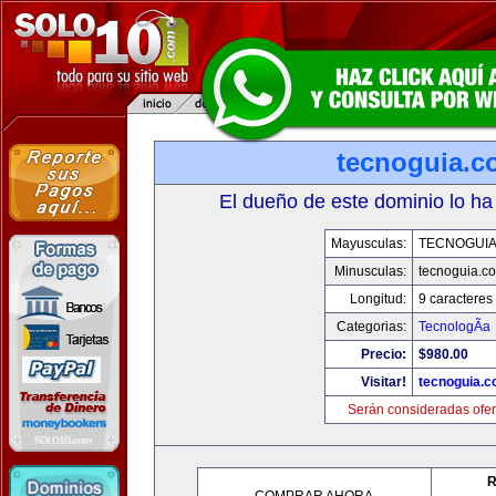
tecnoguia.c
El dueño de este dominio lo ha
Mayusculas:
TECNOGUI
Minusculas:
tecnoguia.c
Longitud:
9 caracteres
Categorias:
TecnologÃ­a
Precio:
$980.00
Visitar!
tecnoguia.
Serán consideradas ofer
R