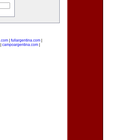
s.com
|
fullargentina.com
|
|
campoargentina.com
|